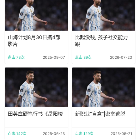
山海计划8月30日携4部
比起没钱, 孩子社交能力
影片
跟
点击:73次
2025-09-07
点击:89次
2026-07-23
田英章硬笔行书《岳阳楼
新职业“盲盒”|密室逃脱
点击:142次
2025-06-23
点击:129次
2025-05-21