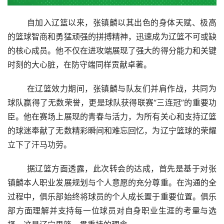
 　　自加入辽篮以来，张镇麟以其出色的身体天赋、极高
的篮球智商和勇猛顽强的拼搏精神，迅速成为辽篮不可或缺
的核心成员。他不仅在进攻端展现了强大的得分能力和关键
时刻的大心脏，在防守端同样贡献卓著。
 　　在辽篮效力期间，张镇麟与队友们并肩作战，共同为
球队赢得了无数荣誉，更是球队获得联赛“三连冠”的重要功
臣。他在赛场上展现的青春与活力，为所有关心和支持辽篮
的球迷奉献了无数精彩瞬间和难忘回忆，为辽宁篮球的荣耀
立下了汗马功劳。
 　　据辽篮方面透露，此次转会的达成，首先是基于对张
镇麟本人职业发展规划与个人意愿的充分尊重。在沟通的全
过程中，俱乐部始终将球员的个人成长置于重要位置。俱乐
部方面理解并支持每一位球员对自身职业生涯的考量与选