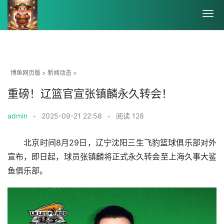
博鱼网页版
>
新闻动态
>
重磅！辽篮官宣张镇麟永久转会！
admin
•
2025-09-21 22:58
•
阅读 128
　　北京时间8月29日，辽宁沈阳三生飞豹篮球俱乐部对外
宣布，即日起，球员张镇麟将正式永久转会至上海久事大鲨
鱼俱乐部。